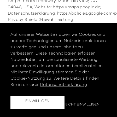
Amphitheatre Parkway, Mountain View, CA
94043, USA; Website: https://maps.google.de;
Datenschutzerklärung: https://policies.google.com/p
Privacy Shield (Gewährleistung
Datenschutzniveau bei Verarbeitung von Daten
in den
Auf unserer Webseite nutzen wir Cookies und
USA): https://www.privacyshield.gov/participant?
andere Technologien um Nutzerinteraktionen
id=a2zt0000000TRkEAAW&status=Active;
zu verfolgen und unsere Inhalte zu
Widerspruchsmöglichkeit (Opt-Out): Opt-Out-
verbessern. Diese Technologien erfassen
Plugin: https://tools.google.com/dlpage/gaoptout?
Nutzerdaten, um personalisierte Werbung
hl=de, Einstellungen für die Darstellung von
und relevante Informationen bereitzustellen.
Werbeeinblendungen: https://adssettings.google.co
Mit Ihrer Einwilligung stimmen Sie der
Cookie-Nutzung zu. Weitere Details finden
5. Soziale Medien
Sie in unserer
Datenschutzerklärung
Facebook Plugins (Like & Share-Button)
Auf dieser Website sind Plugins des sozialen
EINWILLIGEN
NICHT EINWILLIGEN
Netzwerks Facebook integriert. Anbieter dieses
Dienstes ist die